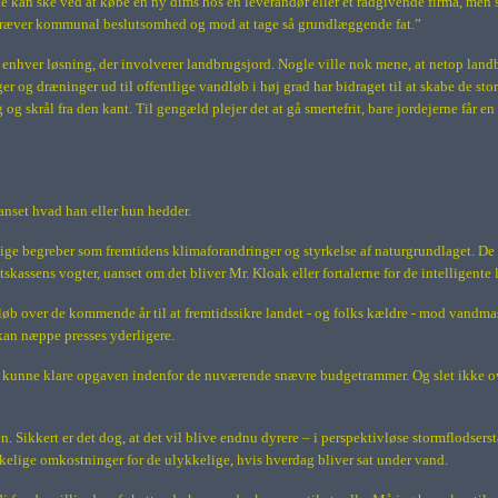
e kan ske ved at købe en ny dims hos en leverandør eller et rådgivende firma, men s
 kræver kommunal beslutsomhed og mod at tage så grundlæggende fat.”
enhver løsning, der involverer landbrugsjord. Nogle ville nok mene, at netop landbru
r og dræninger ud til offentlige vandløb i høj grad har bidraget til at skabe de s
 skrål fra den kant. Til gengæld plejer det at gå smertefrit, bare jordejerne får
uanset hvad han eller hun hedder.
tige begreber som fremtidens klimaforandringer og styrkelse af naturgrundlaget. De v
assens vogter, uanset om det bliver Mr. Kloak eller fortalerne for de intelligente lø
beløb over de kommende år til at fremtidssikre landet - og folks kældre - mod vandmas
 kan næppe presses yderligere.
unne klare opgaven indenfor de nuværende snævre budgetrammer. Og slet ikke oven
n. Sikkert er det dog, at det vil blive endnu dyrere – i perspektivløse stormflodser
skelige omkostninger for de ulykkelige, hvis hverdag bliver sat under vand.