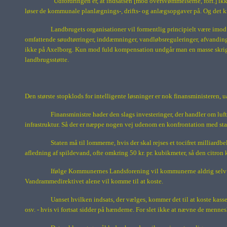
“Udfordringen er, at indsatsen [mod oversvømmelserne, forf.] ikk
løser de kommunale planlægnings-, drifts- og anlægsopgaver på. Og det
Landbrugets organisationer vil formentlig principielt være imod 
omfattende søudtørringer, inddæmninger, vandløbsreguleringer, afvandinge
ikke på Axelborg. Kun mod fuld kompensation undgår man en masse skrig og
landbrugsstøtte.
Den største stopklods for intelligente løsninger er nok finansministeren, 
Finansministre hader den slags investeringer, der handler om luf
infrastruktur. Så der er næppe nogen vej udenom en konfrontation med statsk
Staten må til lommerne, hvis der skal rejses et tocifret milliard
afledning af spildevand, ofte omkring 50 kr. pr. kubikmeter, så den citron
Ifølge Kommunernes Landsforening vil kommunerne aldrig selv k
Vandrammedirektivet alene vil komme til at koste.
Uanset hvilken indsats, der vælges, kommer det til at koste kasse
osv. - hvis vi fortsat sidder på hænderne. For slet ikke at nævne de menne