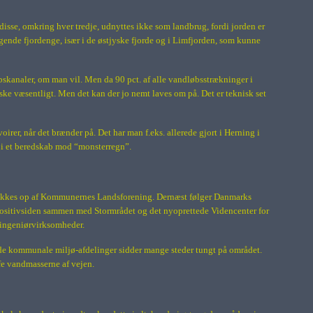
isse, omkring hver tredje, udnyttes ikke som landbrug, fordi jorden er
ggende fjordenge, især i de østjyske fjorde og i Limfjorden, som kunne
bskanaler, om man vil. Men da 90 pct. af alle vandløbsstrækninger i
ske væsentligt. Men det kan der jo nemt laves om på. Det er teknisk set
irer, når det brænder på. Det har man f.eks. allerede gjort i Herning i
 i et beredskab mod “monsterregn”.
 bakkes op af Kommunernes Landsforening. Dernæst følger Danmarks
 positivsiden sammen med Stormrådet og det nyoprettede Videncenter for
e ingeniørvirksomheder.
i de kommunale miljø-afdelinger sidder mange steder tungt på området.
fe vandmasserne af vejen.