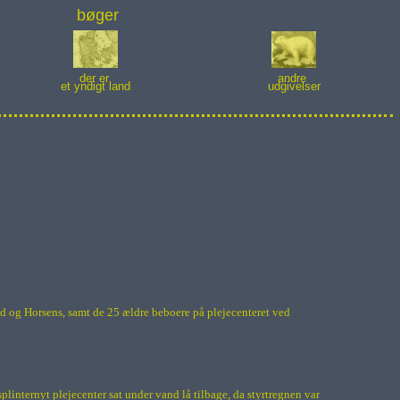
bøger
der er
andre
et yndigt land
udgivelser
ød og Horsens, samt de 25 ældre beboere på plejecenteret ved
internyt plejecenter sat under vand lå tilbage, da styrtregnen var