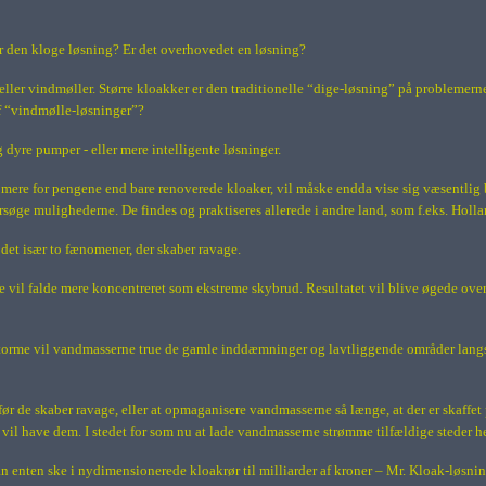
er den kloge løsning? Er det overhovedet en løsning?
 eller vindmøller. Større kloakker er den traditionelle “dige-løsning” på problem
f “vindmølle-løsninger”?
g dyre pumper - eller mere intelligente løsninger.
mere for pengene end bare renoverede kloaker, vil måske endda vise sig væsentlig 
rsøge mulighederne. De findes og praktiseres allerede i andre land, som f.eks. Holl
r det især to fænomener, der skaber ravage.
e vil falde mere koncentreret som ekstreme skybrud. Resultatet vil blive øgede ov
 storme vil vandmasserne true de gamle inddæmninger og lavtliggende områder langs k
før de skaber ravage, eller at opmaganisere vandmasserne så længe, at der er skaff
l have dem. I stedet for som nu at lade vandmasserne strømme tilfældige steder he
an enten ske i nydimensionerede kloakrør til milliarder af kroner – Mr. Kloak-løsni