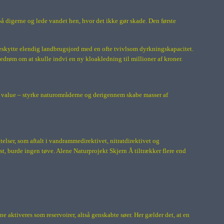
 digerne og lede vandet hen, hvor det ikke gør skade. Den første
eskytte elendig landbrugsjord med en ofte tvivlsom dyrkningskapacitet.
kedrøm om at skulle indvi en ny kloakledning til millioner af kroner.
ed value – styrke naturområderne og derigennem skabe masser af
elser, som aftalt i vandrammedirektivet, nitratdirektivet og
t, burde ingen tøve. Alene Naturprojekt Skjern Å tiltrækker flere end
ne aktiveres som reservoirer, altså genskabte søer. Her gælder det, at en