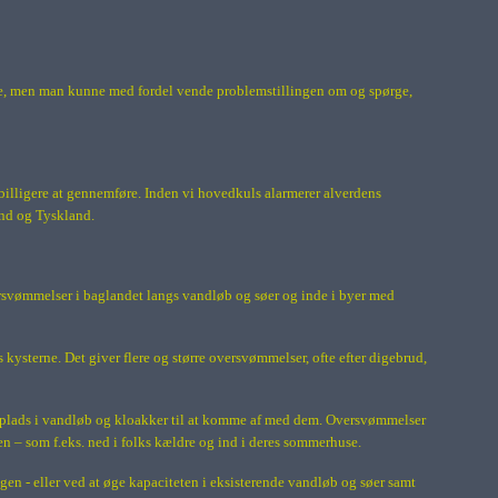
erne, men man kunne med fordel vende problemstillingen om og spørge,
billigere at gennemføre. Inden vi hovedkuls alarmerer alverdens
and og Tyskland.
ersvømmelser i baglandet langs vandløb og søer og inde i byer med
ysterne. Det giver flere og større oversvømmelser, ofte efter digebrud,
et plads i vandløb og kloakker til at komme af med dem. Oversvømmelser
n – som f.eks. ned i folks kældre og ind i deres sommerhuse.
ngen - eller ved at øge kapaciteten i eksisterende vandløb og søer samt