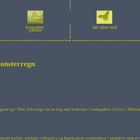
konsulent-
det tabte land
ydelser
monsterregn
gstør og i Nibe, helt enige om én ting med beboerne i Godsparken i Greve, i Hiller
ede kældre, ødelagte villagulve og fugtskadede sommerhuse i tusindvis samt et spl