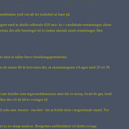
ddrukne jord var alt for risikabel at køre på.
ner med at skulle udbetale 620 mio. kr. i vandskade-erstatninger, alene
er, der alle berettiger til et endnu ukendt antal erstatninger. Den
ner med at måtte hæve forsikringspræmierne.
ver de næste 60 år forventes det, at ekstremregnen vil øges med 20 til 30
vate kældre som regnvandsbassiner, men det er netop, hvad de gør, fordi
en det vil de blive tvunget til.
il seks mia. kroner - om året - for at holde dem i nogenlunde stund. For
r jo en skarp analyse. Borgernes utilfredshed vil derfor tvinge