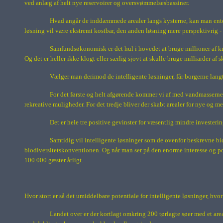
ved anlæg af helt nye reservoirer og oversvømmelsesbassiner.
Hvad angår de inddæmmede arealer langs kysterne, kan man enten 
løsning vil være ekstremt kostbar, den anden løsning mere perspektivrig - 
Samfundsøkonomisk er det hul i hovedet at bruge millioner af k
Og det er heller ikke klogt eller særlig sjovt at skulle bruge milliarder a
Vælger man derimod de intelligente løsninger, får borgerne lang
For det første og helt afgørende kommer vi af med vandmasserne 
rekreative muligheder. For det tredje bliver der skabt arealer for nye og m
Det er hele tre positive gevinster for væsentlig mindre investe
Samtidig vil intelligente løsninger som de ovenfor beskrevne bid
biodiversitetskonventionen. Og når man ser på den enorme interesse og pos
100.000 gæster årligt.
Hvor stort er så det umiddelbare potentiale for intelligente løsninger, h
Landet over er der kortlagt omkring 200 tørlagte søer med et are