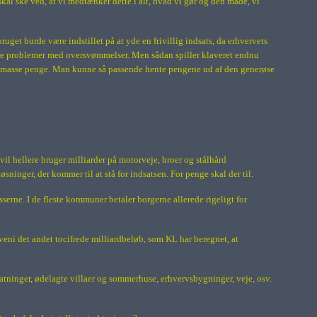
kal ske ved, at vi medtænker dette i alt, hvad vi gør og den måde, vi
get burde være indstillet på at yde en frivillig indsats, da erhvervets
tore problemer med oversvømmelser. Men sådan spiller klaveret endnu
 en masse penge. Man kunne så passende hente pengene ud af den generøse
il hellere bruger milliarder på motorveje, broer og stålhård
sninger, der kommer til at stå for indsatsen. For penge skal der til.
serne. I de fleste kommuner betaler borgerne allerede rigeligt for
i det andet tocifrede milliardbeløb, som KL har beregnet, at
statninger, ødelagte villaer og sommerhuse, erhvervsbygninger, veje, osv.