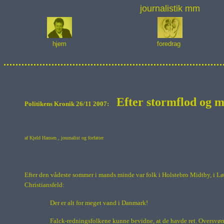
journalistik mm
hjem
foredrag
Efter stormflod og 
Politikens Kronik 26/11 2007
:
af
Kjeld Hansen
, journalist og forfatter
Efter den vådeste sommer i mands minde var folk i Holstebro Midtby, i Lø
Christiansfeld:
Der er alt for meget vand i Danmark!
Falck-redningsfolkene kunne bevidne, at de havde ret. Oversvømm