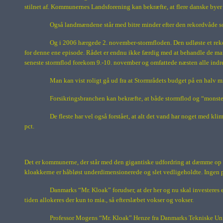
stilnet af. Kommunernes Landsforening kan bekræfte, at flere danske byer bl
Også landmændene står med bitre minder efter den rekordvåde somm
Og i 2006 hærgede 2. november-stormfloden. Den udløste et rekor
for denne ene episode. Rådet er endnu ikke færdig med at behandle de mang
seneste stormflod forekom 9.-10. november og omfattede næsten alle indr
Man kan vist roligt gå ud fra at Stormrådets budget på en halv mi
Forsikringsbranchen kan bekræfte, at både stormflod og “monste
De fleste har vel også forstået, at alt det vand har noget med kli
pct.
Det er kommunerne, der står med den gigantiske udfordring at dæmme op
kloakkerne er håbløst underdimensionerede og slet vedligeholdte. Ingen poli
Danmarks “Mr. Kloak” forudser, at der her og nu skal investeres et
tiden allokeres der kun to mia., så efterslæbet vokser og vokser.
Professor Mogens “Mr. Kloak” Henze fra Danmarks Tekniske Univers