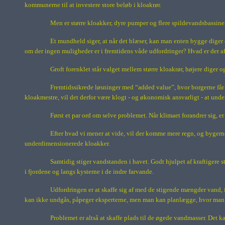
kommunerne til at investere store beløb i kloakrør.
Men er større kloakker, dyre pumper og flere spildevandsbassin
Et mundheld siger, at når det blæser, kan man enten bygge diger
om der ingen muligheder er i fremtidens våde udfordringer? Hvad er der a
Groft forenklet står valget mellem større kloakrør, højere diger o
Fremtidssikrede løsninger med “added value”, hvor borgerne får 
kloakmestre, vil det derfor være klogt - og økonomisk ansvarligt - at unde
Først et par ord om selve problemet. Når klimaet forandrer sig, e
Efter hvad vi mener at vide, vil der komme mere regn, og bygern
underdimensionerede kloakker.
Samtidig stiger vandstanden i havet. Godt hjulpet af kraftigere
i fjordene og langs kysterne i de indre farvande.
Udfordringen er at skaffe sig af med de stigende mængder vand, 
kan ikke undgås, påpeger eksperterne, men man kan planlægge, hvor man vi
Problemet er altså at skaffe plads til de øgede vandmasser. Det k