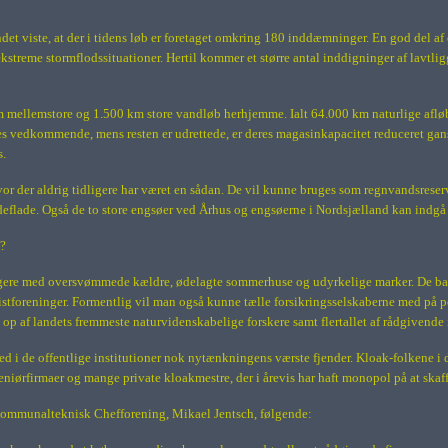
t viste, at der i tidens løb er foretaget omkring 180 inddæmninger. En god del af d
ekstreme stormflodssituationer. Hertil kommer et større antal inddigninger af lavtli
m
mellemstore og
1.500 km
store vandløb herhjemme. Ialt
64.000 km
naturlige aflø
res vedkommende, mens resten er udrettede, er deres magasinkapacitet reduceret gan
s.
vor der aldrig tidligere har været en sådan. De vil kunne bruges som regnvandsreservo
deflade. Også de to store engsøer ved Århus og engsøerne i Nordsjælland kan indgå
”?
se borgere med oversvømmede kældre, ødelagte sommerhuse og udyrkelige marker. De
ristforeninger. Formentlig vil man også kunne tælle forsikringsselskaberne med på
 op af landets fremmeste naturvidenskabelige forskere sa
mt flertallet af rådgivend
hed i de offentlige institutioner nok nytænkningens værste fjender. Kloak-folkene 
iørfirmaer og mange private kloakmestre, der i årevis har haft monopol på at skaf
 Kommunalteknisk Chefforening, Mikael Jentsch, følgende: