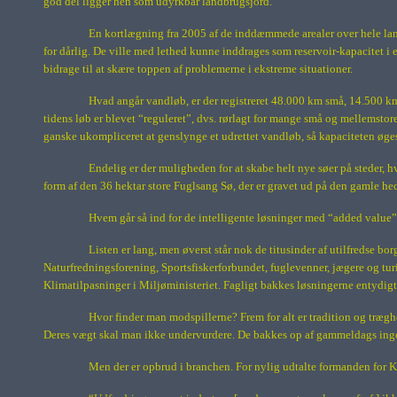
god del ligger hen som udyrkbar landbrugsjord.
En kortlægning fra 2005 af de inddæmmede arealer over hele lande
for dårlig. De ville med lethed kunne inddrages som reservoir-kapacitet i 
bidrage til at skære toppen af problemerne i ekstreme situationer.
Hvad angår vandløb, er der registreret
48.000 km
små,
14.500 k
tidens løb er blevet “reguleret”, dvs. rørlagt for mange små og mellemsto
ganske ukompliceret at genslynge et udrettet vandløb, så kapaciteten øge
Endelig er der muligheden for at skabe helt nye søer på steder, h
form af den
36 hektar
store Fuglsang Sø, der er gravet ud på den gamle he
Hvem går så ind for de intelligente løsninger med “added value
Listen er lang, men øverst står nok de titusinder af utilfred
Naturfredningsforening, Sportsfiskerforbundet, fuglevenner, jægere og tu
Klimatilpasninger i Miljøministeriet.
Fagligt bakkes løsningerne entydigt
Hvor finder man modspillerne? Frem for alt er tradition og træg
Deres vægt skal man ikke undervurdere. De bakkes op af gammeldags ingen
Men der er opbrud i branchen. For nylig udtalte formanden for