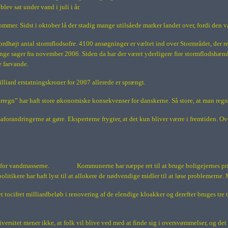
ev sat under vand i juli i år.
er. Sidst i oktober lå der stadig mange utilsåede marker landet over, fordi den van
dhøjt antal stormflodsofre. 4100 ansøgninger er væltet ind over Stormrådet, der reg
e sager fra november 2006. Siden da har der været yderligere fire stormflodshændels
e farvande.
lliard erstatningskroner for 2007 allerede er sprængt.
rregn” har haft store økonomiske konsekvenser for danskerne. Så store, at man reg
maforandringerne at gøre. Eksperterne frygter, at det kun bliver værre i fremtiden. O
 for vandmasserne.
Kommunerne har næppe ret til at bruge boligejernes pri
tikere har haft lyst til at allokere de nødvendige midler til at løse problemerne. M
 tocifret milliardbeløb i renovering af de elendige kloakker og derefter bruges tre t
itet mener ikke, at folk vil blive ved med at finde sig i oversvømmelser, og det e