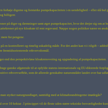
forhøje digerne og forstærke pumpekapaciteten i en uendelighed – eller slå hul på
og billigere.
roner på diger og dæmninger samt øget pumpekapacitet, hvor det drejer sig om at b
f skattekroner på nye kloakrør til rent regnvand. Næppe nogen politiker nærer en øns
t mere for pengene.
på en kontrolleret og rimelig uskadelig måde. For det andet kan vi i tilgift – add
ere fremtidsorienterede erhvervsformål.
ringer end den perspektivløse kloakrenovering og opgradering af pumpekapaciteten.
rage ganske afgørende til at opfylde statens internationale og EU-dikterede forpligt
itive erhvervseffekt, som de allerede genskabte naturområder landet over har udløs
vor man styrker naturgrundlaget, samtidig med at klimaforandringerne imødegås?
al over
10 hektar
. I princippet vil de fleste uden større tekniske besværligheder kun