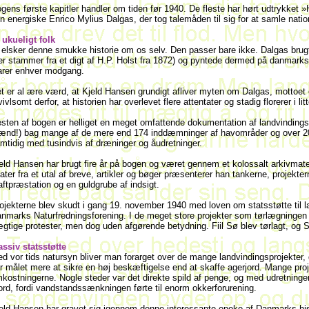
gens første kapitler handler om tiden før 1940. De fleste har hørt udtrykke
n energiske Enrico Mylius Dalgas, der tog talemåden til sig for at samle nation
 ukueligt folk
 elsker denne smukke historie om os selv. Den passer bare ikke. Dalgas bru
er stammer fra et digt af H.P. Holst fra 1872) og pyntede dermed på danmarksh
arer enhver modgang.
t er al ære værd, at Kjeld Hansen grundigt afliver myten om Dalgas, mottoet o
vivlsomt derfor, at historien har overlevet flere attentater og stadig florerer i lit
sten af bogen er helliget en meget omfattende dokumentation af landvindin
nd!) bag mange af de mere end 174 inddæmninger af havområder og over 200 u
mtidig med tusindvis af dræninger og åudretninger.
eld Hansen har brugt fire år på bogen og været gennem et kolossalt arkivmateria
tater fra et utal af breve, artikler og bøger præsenterer han tankerne, projek
aftpræstation og en guldgrube af indsigt.
ojekterne blev skudt i gang 19. november 1940 med loven om statsstøtte til 
nmarks Naturfredningsforening. I de meget store projekter som tørlægningen 
gtige protester, men dog uden afgørende betydning. Fiil Sø blev tørlagt, og Sk
ssiv statsstøtte
d vor tids natursyn bliver man forarget over de mange landvindingsprojekter, 
r målet mere at sikre en høj beskæftigelse end at skaffe agerjord. Mange pro
kostningerne. Nogle steder var det direkte spild af penge, og med udretningen
ord, fordi vandstandssænkningen førte til enorm okkerforurening.
eld Hansen har gravet sig igennem denne interessante epoke af Danmarks hist