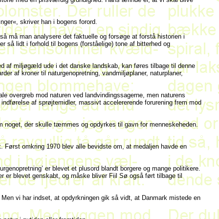
inger«, skriver han i bogens forord.
å må man analysere det faktuelle og forsøge at forstå historien i
er så lidt i forhold til bogens (forståelige) tone af bitterhed og
ed af miljøgæld ude i det danske landskab, kan føres tilbage til denne
r af kroner til naturgenopretning, vandmiljøplaner, naturplaner,
atale overgreb mod naturen ved landvindingssagerne, men naturens
, indførelse af sprøjtemidler, massivt accelererende forurening frem mod
om noget, der skulle tæmmes og opdyrkes til gavn for menneskeheden.
 Først omkring 1970 blev alle bevidste om, at medaljen havde en
turgenopretning’ er blevet et plusord blandt borgere og mange politikere.
 er blevet genskabt, og måske bliver Fiil Sø også ført tilbage til
. Men vi har indset, at opdyrkningen gik så vidt, at Danmark mistede en