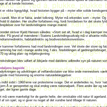
oge af at kende historien.
t er »ikke ligegyldigt, hvad historien bygger på – myter eller solide kendsgern
 sandt. Men ét er fakta, andet tolkning. Myter må erkendes som – myter. Og s
rhold til datiden. Her skuffer forfatteren mig, fordi forståelsen for det skete fyld
brejdelser over for landvindingens mange mænd.
forordet skriver Kjeld Hansen således: »Stort set alt, hvad vi i dag kæmper m
oke. På grund af mændene i Statens Landvindingsudvalg må vi afsætte milliarde
ndrammedirektiv, habitatdirektiv og biodiversitetskonvention«.
r kammer forfatterens had mod landvindingen over. Vel skete der store og f
rarmning har rod i mange andre ting, f.eks. firedoblingen af gødningsforbruget
70 og uklog plan- og miljølovgivning.
ndvindingen blev udført af ildsjæle med datidens udbredte syn på naturen s
daljens bagside
dyrkningen og udviklingen af velfærdsstaten var ikke onde menneskers værk.
gside med forurening og enorme naturødelæggelser.
 indtil sidst i 1960’erne var protesterne svage. Det er anderledes nu, hvor ’na
jern Å er genoprettet og skal endog være nationalpark. Flere andre åer og søer
get, der ligner gamle dage.
t må være mærkeligt for de gamle helte, der omskabte vild natur til agerland
l af sin sjæl, og vi giver nu noget af det vundne land tilbage til naturen.