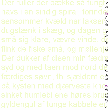
Bo
de
Et
Vi
(d
kl
De
ut
Re
mæ
sa
Kj
ci
kr
Pr
Da
væ
Ma
Me
va
om
Fj
Kj