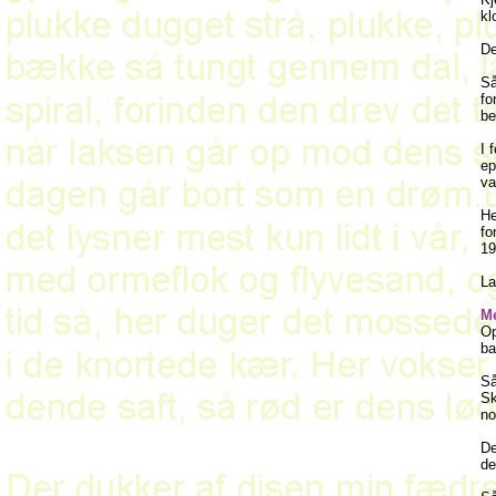
kl
De
Så
fo
be
I 
ep
va
He
fo
19
La
Me
Op
ba
Så
Sk
no
De
de