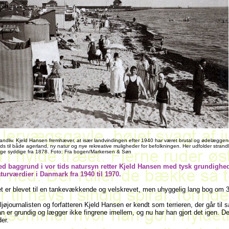
randliv. Kjeld Hansen fremhæver, at især landvindingen efter 1940 har været brutal og ødelægge
ds til både agerland, ny natur og nye rekreative muligheder for befolkningen. Her udfolder strandl
nge syddige fra 1878. Foto: Fra bogen/Markersen & Søn
d baggrund i vor tids natursyn retter Kjeld Hansen med tysk grundighed
turværdier i Danmark fra 1940 til 1970.
t er blevet til en tankevækkende og velskrevet, men uhyggelig lang bog om 
ljøjournalisten og forfatteren Kjeld Hansen er kendt som terrieren, der går t
n er grundig og lægger ikke fingrene imellem, og nu har han gjort det igen. D
der.