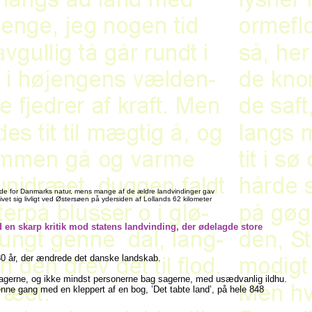
nde for Danmarks natur, mens mange af de ældre landvindinger gav
ivet sig livligt ved Østersøen på ydersiden af Lollands 62 kilometer
 en skarp kritik mod statens landvinding, der ødelagde store
30 år, der ændrede det danske landskab.
il sagerne, og ikke mindst personerne bag sagerne, med usædvanlig ildhu.
enne gang med en kleppert af en bog, ’Det tabte land’, på hele 848