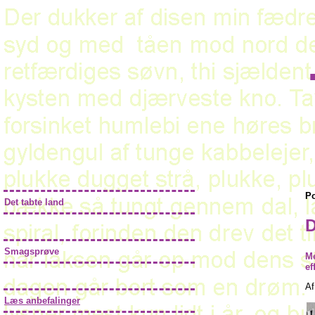
Po
Det tabte land
D
Smagsprøve
Me
ef
A
Læs anbefalinger