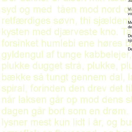
Så
Vi
vo
Me
de
De
sj
De