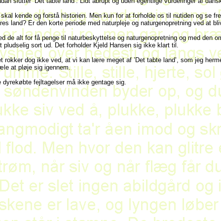
dan slutter ’Det tabte land’. Lidt abrupt og uden egentlige vurderinger af dansk
 skal kende og forstå historien. Men kun for at forholde os til nutiden og se f
res land? Er den korte periode med naturpleje og naturgenopretning ved at bl
d de alt for få penge til naturbeskyttelse og naturgenopretning og med den o
t pludselig sort ud. Det forholder Kjeld Hansen sig ikke klart til.
t rokker dog ikke ved, at vi kan lære meget af ’Det tabte land’, som jeg herme
æle at pløje sig igennem.
 dyrekøbte fejltagelser må ikke gentage sig.