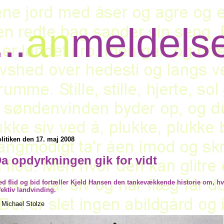
...
an
meldels
litiken den 17. maj 2008
a opdyrkningen gik for vidt
d flid og bid fortæller Kjeld Hansen den tankevækkende historie om, hv
fektiv landvinding.
f Michael Stolze