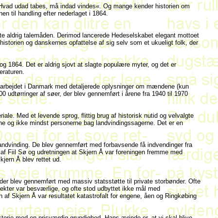
t »Hvad udad tabes, må indad vindes«. Og mange kender historien om
en til handling efter nederlaget i 1864.
gte aldrig talemåden. Derimod lancerede Hedeselskabet elegant mottoet
istorien og danskernes opfattelse af sig selv som et ukueligt folk, der
g 1864. Det er aldrig sjovt at slagte populære myter, og det er
teraturen.
gsarbejdet i Danmark med detaljerede oplysninger om mændene (kun
dtørringer af søer, der blev gennemført i årene fra 1940 til 1970
le. Med et levende sprog, flittig brug af historisk nutid og velvalgte
terne og ikke mindst personerne bag landvindingssagerne. Det er en
landvinding. De blev gennemført med forbavsende få indvendinger fra
af Fiil Sø og udretningen at Skjern Å var foreningen fremme med
jern Å blev rettet ud.
der blev gennemført med massiv statsstøtte til private storbønder. Ofte
jekter var besværlige, og ofte stod udbyttet ikke mål med
 af Skjern Å var resultatet katastrofalt for engene, åen og Ringkøbing
orie med en prisværdig grundighed. Hans ærinde er, at vi skal blive