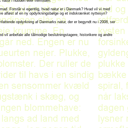
 natur i nutiden eller fremtiden.
remad. Forstår vi egentlig, hvad natur er i Danmark? Hvad vil vi med
ive afløst af en ny opdyrkningsbølge og et indskrænket nyttesyn?
mfattende opdyrkning af Danmarks natur, der er begyndt nu i 2008, ser
d vil anbefale alle tålmodige beslutningstagere, historikere og andre