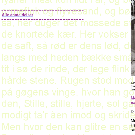
Alle anmeldelser
St
pla
la
Me
na
De
Mi
Ha
si