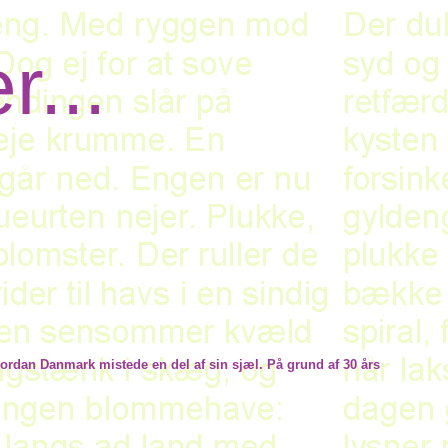
er
...
ordan Danmark mistede en del af sin sjæl. På grund af 30 års